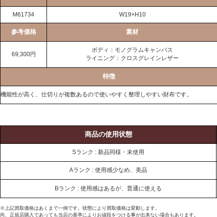
M61734
W19×H10
参考価格
素材
ボディ：モノグラムキャンバス
69,300円
ライニング：クロスグレインレザー
特徴
機能性が高く、仕切りが複数あるので使いやすく整理しやすい財布です。
商品の使用状態
Sランク : 新品同様・未使用
Aランク : 使用感少なめ、美品
Bランク : 使用感はあるが、普通に使える
※上記買取価格はあくまで一例です。状態により買取価格は変動します。
尚、正規店購入であっても当店の基準によりお値段をつける事が出来ない場合もあります。